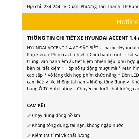
Địa chỉ: 234-244 Lê Duẩn, Phường Tân Thành, TP Buô
Hotline
THÔNG TIN CHI TIẾT XE HYUNDAI ACCENT 1.4 
HYUNDAI ACCENT 1.4 AT ĐẶC BIỆT - Loại xe: Hyundai Ac
Phụ kiện: + Phim cách nhiệt + Cam hành trình + Lót sà
trung, vận hành êm ái, tiết kiệm nhiên liệu, phù hợp g
bền bỉ, tiết kiệm * Hộp số tự động mượt mà * Màn hìn
cao cấp * Vô lăng tích hợp phím chức năng * Đèn LED
cam kết: ✔ Xe không tai nạn – không tông đụng ✔ Kh
hàng Ô Tô Anh Lượng – Chuyên xe lướt chất lượng ca
CAM KẾT
✅ Chạy đúng đồng hồ km
✅ Không tông đụng, tai nạn, không ngập nước
✅ Kiểm tra tỉ mỉ về chất lượng