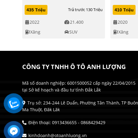
Trả trước 130 Triệu
435 Triệu
410 Triệu
2022
21.400
2020
Xăng
SUV
Xăng
CÔNG TY TNHH Ô TÔ ANH LƯỢNG
Mã số doanh nghiệp: 6001500052 cấp ngày 22/04/2015
tại Sở kế hoạch và đầu tư tỉnh Đắk Lắk
Trụ sở: 234-244 Lê Duẩn, Phường Tân Thành, TP Buô
Ma Thuột, Đăk Lăk
Điện thoại: 0913436655 - 0868429429
kinhdoanh@otoanhluong.vn