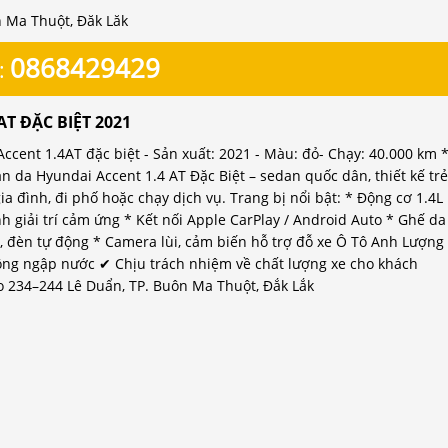
n Ma Thuột, Đăk Lăk
0868429429
:
AT ĐẶC BIỆT 2021
cent 1.4AT đặc biệt - Sản xuất: 2021 - Màu: đỏ- Chạy: 40.000 km 
n da Hyundai Accent 1.4 AT Đặc Biệt – sedan quốc dân, thiết kế trẻ
ia đình, đi phố hoặc chạy dịch vụ. Trang bị nổi bật: * Động cơ 1.4L
h giải trí cảm ứng * Kết nối Apple CarPlay / Android Auto * Ghế da
, đèn tự động * Camera lùi, cảm biến hỗ trợ đỗ xe Ô Tô Anh Lượng
ông ngập nước ✔ Chịu trách nhiệm về chất lượng xe cho khách
o 234–244 Lê Duẩn, TP. Buôn Ma Thuột, Đắk Lắk