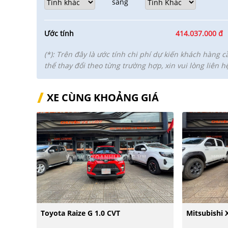
sang
Ước tính
414.037.000 đ
(*): Trên đây là ước tính chi phí dự kiến khách hàng c
thể thay đổi theo từng trường hợp, xin vui lòng liên h
XE CÙNG KHOẢNG GIÁ
Toyota Raize G 1.0 CVT
Mitsubishi 