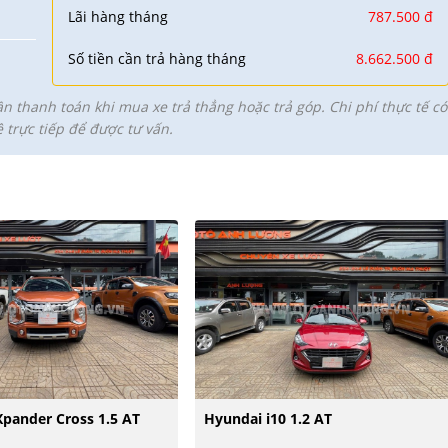
Lãi hàng tháng
787.500 đ
Số tiền cần trả hàng tháng
8.662.500 đ
ần thanh toán khi mua xe trả thẳng hoặc trả góp. Chi phí thực tế có
ệ trực tiếp để được tư vấn.
Xpander Cross 1.5 AT
Hyundai i10 1.2 AT