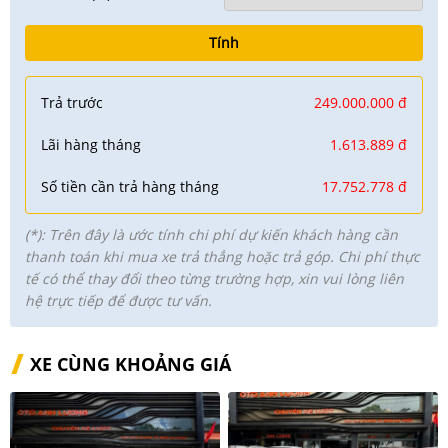
Tính
Trả trước
249.000.000 đ
Lãi hàng tháng
1.613.889 đ
Số tiền cần trả hàng tháng
17.752.778 đ
(*): Trên đây là ước tính chi phí dự kiến khách hàng cần
thanh toán khi mua xe trả thẳng hoặc trả góp. Chi phí thực
tế có thể thay đổi theo từng trường hợp, xin vui lòng liên
hệ trực tiếp để được tư vấn.
XE CÙNG KHOẢNG GIÁ