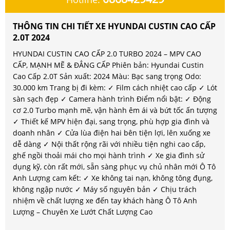
THÔNG TIN CHI TIẾT XE HYUNDAI CUSTIN CAO CẤP
2.0T 2024
HYUNDAI CUSTIN CAO CẤP 2.0 TURBO 2024 – MPV CAO
CẤP, MẠNH MẼ & ĐẲNG CẤP Phiên bản: Hyundai Custin
Cao Cấp 2.0T Sản xuất: 2024 Màu: Bạc sang trọng Odo:
30.000 km Trang bị đi kèm: ✓ Film cách nhiệt cao cấp ✓ Lót
sàn sạch đẹp ✓ Camera hành trình Điểm nổi bật: ✓ Động
cơ 2.0 Turbo mạnh mẽ, vận hành êm ái và bứt tốc ấn tượng
✓ Thiết kế MPV hiện đại, sang trọng, phù hợp gia đình và
doanh nhân ✓ Cửa lùa điện hai bên tiện lợi, lên xuống xe
dễ dàng ✓ Nội thất rộng rãi với nhiều tiện nghi cao cấp,
ghế ngồi thoải mái cho mọi hành trình ✓ Xe gia đình sử
dụng kỹ, còn rất mới, sẵn sàng phục vụ chủ nhân mới Ô Tô
Anh Lượng cam kết: ✓ Xe không tai nạn, không tông đụng,
không ngập nước ✓ Máy số nguyên bản ✓ Chịu trách
nhiệm về chất lượng xe đến tay khách hàng Ô Tô Anh
Lượng – Chuyên Xe Lướt Chất Lượng Cao