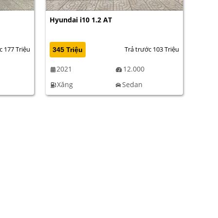
Hyundai i10 1.2 AT
c 177 Triệu
Trả trước 103 Triệu
345 Triệu
2021
12.000
Xăng
Sedan