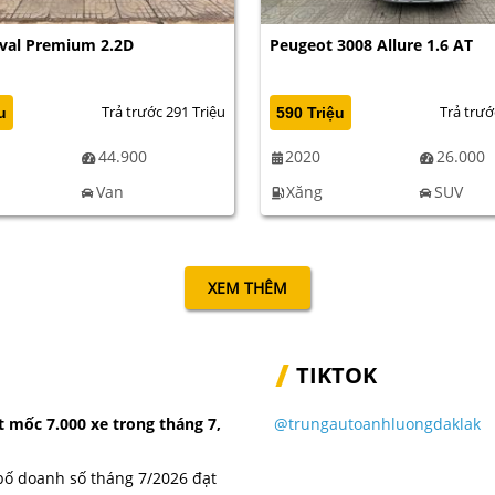
ival Premium 2.2D
Peugeot 3008 Allure 1.6 AT
Trả trước 291 Triệu
Trả trướ
u
590 Triệu
44.900
2020
26.000
Van
Xăng
SUV
XEM THÊM
TIKTOK
 mốc 7.000 xe trong tháng 7,
@trungautoanhluongdaklak
bố doanh số tháng 7/2026 đạt