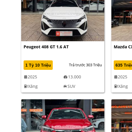
Peugeot 408 GT 1.6 AT
Mazda CX
Trả trước 303 Triệu
1 Tỷ 10 Triệu
635 Triệ
2025
13.000
2025
Xăng
SUV
Xăng