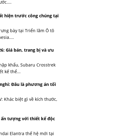
ớc....
ất hiện trước công chúng tại
ưng bày tại Triển lãm Ô tô
sia....
: Giá bán, trang bị và ưu
ập khẩu, Subaru Crosstrek
t kế thể...
nghi: Đâu là phương án tối
: Khác biệt gì về kích thước,
 ấn tượng với thiết kế độc
ndai Elantra thế hệ mới tại