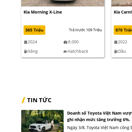
Kia Morning X-Line
Kia Carn
Trả trước 109 Triệu
365 Triệu
970 Triệ
2024
8.000
2022
Xăng
Hatchback
Dầu
TIN TỨC
Doanh số Toyota Việt Nam vượt
ghi nhận mức tăng trưởng 6%.
Ngày 3/8, Toyota Việt Nam công 