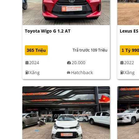
Toyota Wigo G 1.2 AT
Lexus ES
Trả trước 109 Triệu
365 Triệu
1 Tỷ 990
2024
20.000
2022
Xăng
Hatchback
Xăng