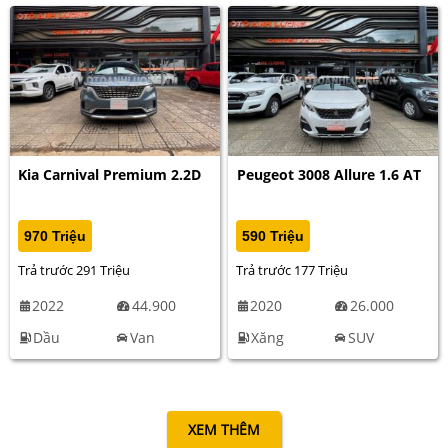
Kia Carnival Premium 2.2D
Peugeot 3008 Allure 1.6 AT
970 Triệu
590 Triệu
Trả trước 291 Triệu
Trả trước 177 Triệu
2022
44.900
2020
26.000
Dầu
Van
Xăng
SUV
XEM THÊM