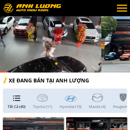
XE ĐANG BÁN TẠI ANH LƯỢNG
Tất Cả (40)
Toyota (11)
Hyundai (10)
Mazda (4)
Peugeot (