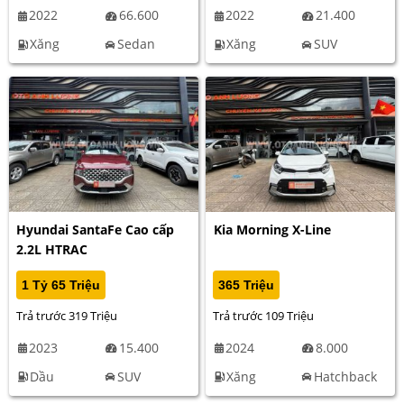
2022
66.600
2022
21.400
Xăng
Sedan
Xăng
SUV
Hyundai SantaFe Cao cấp
Kia Morning X-Line
2.2L HTRAC
1 Tỷ 65 Triệu
365 Triệu
Trả trước 319 Triệu
Trả trước 109 Triệu
2023
15.400
2024
8.000
Dầu
SUV
Xăng
Hatchback