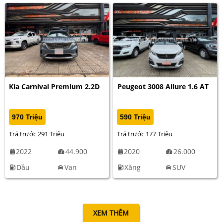
Kia Carnival Premium 2.2D
Peugeot 3008 Allure 1.6 AT
970 Triệu
590 Triệu
Trả trước 291 Triệu
Trả trước 177 Triệu
2022
44.900
2020
26.000
Dầu
Van
Xăng
SUV
XEM THÊM