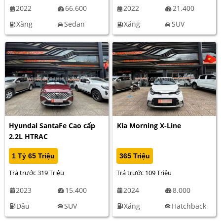
2022
66.600
2022
21.400
Xăng
Sedan
Xăng
SUV
Hyundai SantaFe Cao cấp
Kia Morning X-Line
2.2L HTRAC
1 Tỷ 65 Triệu
365 Triệu
Trả trước 319 Triệu
Trả trước 109 Triệu
2023
15.400
2024
8.000
Dầu
SUV
Xăng
Hatchback