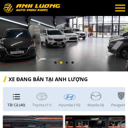
XE ĐANG BÁN TẠI ANH LƯỢNG
Tất Cả (40)
Toyota (11)
Hyundai (10)
Mazda (4)
Peugeot (