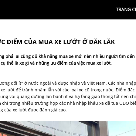
TRANG C
ỢC ĐIỂM CỦA MUA XE LƯỚT Ở ĐĂK LĂK
ng phải ai cũng đủ khả năng mua xe mới nên nhiều người tìm đến
 cụ thể là xe gì và những ưu điểm của việc mua xe lướt.
ương đối ít" ở nước ngoài và được nhập về Việt Nam. Các nhà nhậ
xe lướt để tránh nhầm lẫn với các loại xe cũ trong nước. Điểm đặc
cùng với quãng đường lăn bánh ít và hạ tầng giao thông tốt nên ch
m chí trong nhiều trường hợp các nhà nhập khẩu xe đã tua ODO bi
g của xe lướt được đánh giá cao.