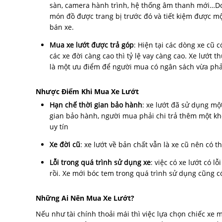
sàn, camera hành trình, hệ thống âm thanh mới…Do 
món đồ được trang bị trước đó và tiết kiệm được mộ
bán xe.
Mua xe lướt được trả góp
: Hiện tại các dòng xe cũ
các xe đời càng cao thì tỷ lệ vay càng cao. Xe lướt t
là một ưu điểm để người mua có ngân sách vừa phả
Nhược Điểm Khi Mua Xe Lướt
Hạn chế thời gian bảo hành
: xe lướt đã sử dụng mộ
gian bảo hành, người mua phải chi trả thêm một kh
uy tín
Xe đời cũ
: xe lướt về bản chất vẫn là xe cũ nên có
Lỗi trong quá trình sử dụng xe
: việc có xe lướt có l
rồi. Xe mới bóc tem trong quá trình sử dụng cũng có
Những Ai Nên Mua Xe Lướt?
Nếu như tài chính thoải mái thì việc lựa chọn chiếc xe 