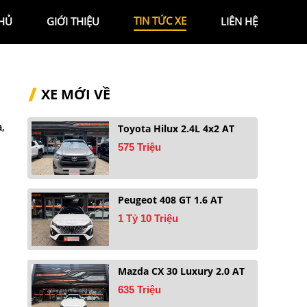
TIN TỨC XE
HỦ
GIỚI THIỆU
LIÊN HỆ
XE MỚI VỀ
,
Toyota Hilux 2.4L 4x2 AT
575 Triệu
Peugeot 408 GT 1.6 AT
1 Tỷ 10 Triệu
Mazda CX 30 Luxury 2.0 AT
635 Triệu