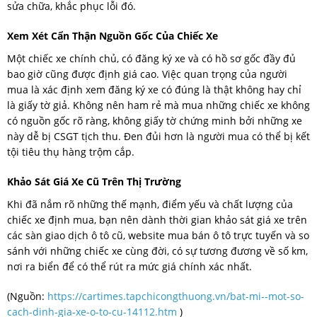
sửa chữa, khắc phục lỗi đó.
Xem Xét Cẩn Thận Nguồn Gốc Của Chiếc Xe
Một chiếc xe chính chủ, có đăng ký xe và có hồ sơ gốc đầy đủ
bao giờ cũng được định giá cao. Việc quan trọng của người
mua là xác định xem đăng ký xe có đúng là thật không hay chỉ
là giấy tờ giả. Không nên ham rẻ mà mua những chiếc xe không
có nguồn gốc rõ ràng, không giấy tờ chứng minh bởi những xe
này dễ bị CSGT tịch thu. Đen đủi hơn là người mua có thể bị kết
tội tiêu thụ hàng trộm cắp.
Khảo Sát Giá Xe Cũ Trên Thị Trường
Khi đã nắm rõ những thế mạnh, điểm yếu và chất lượng của
chiếc xe định mua, bạn nên dành thời gian khảo sát giá xe trên
các sàn giao dịch ô tô cũ, website mua bán ô tô trực tuyến và so
sánh với những chiếc xe cùng đời, có sự tương đương về số km,
nơi ra biển để có thể rút ra mức giá chính xác nhất.
(Nguồn:
https://cartimes.tapchicongthuong.vn/bat-mi--mot-so-
cach-dinh-gia-xe-o-to-cu-14112.htm
)