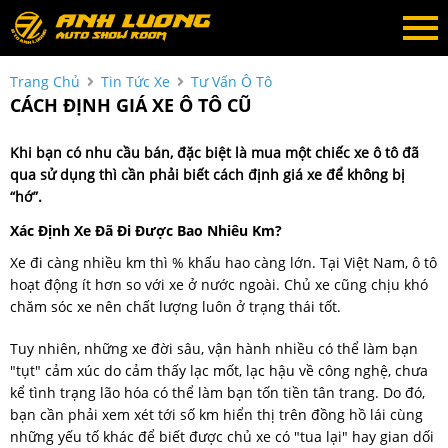
Trang Chủ
Tin Tức Xe
Tư Vấn Ô Tô
CÁCH ĐỊNH GIÁ XE Ô TÔ CŨ
Khi bạn có nhu cầu bán, đặc biệt là mua một chiếc xe ô tô đã
qua sử dụng thì cần phải biết cách định giá xe để không bị
“hớ”.
Xác Định Xe Đã Đi Được Bao Nhiêu Km?
Xe đi càng nhiều km thì % khấu hao càng lớn. Tại Việt Nam, ô tô
hoạt động ít hơn so với xe ở nước ngoài. Chủ xe cũng chịu khó
chăm sóc xe nên chất lượng luôn ở trạng thái tốt.
Tuy nhiên, những xe đời sâu, vận hành nhiều có thể làm bạn
"tụt" cảm xúc do cảm thấy lạc mốt, lạc hậu về công nghệ, chưa
kể tình trạng lão hóa có thể làm bạn tốn tiền tân trang. Do đó,
bạn cần phải xem xét tới số km hiển thị trên đồng hồ lái cùng
những yếu tố khác để biết được chủ xe có "tua lại" hay gian dối