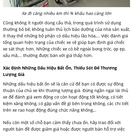
Xe đi càng nhiều km thì % khấu hao càng lớn
Cũng không ít người dùng cẩu thả, trong quá trình sử dụng
thường bỏ bê, không tuân thủ lịch bảo dưỡng của nhà sản xuất,
ít thay thế những bộ phận có dấu hiệu lão hóa,... Việc đánh giá
tổng quan hiện trạng của chiếc xe sẽ giúp bạn định giá chiếc
xe sát thực hơn. Những chiếc xe có bề ngoài bong tróc, ọp ẹp,
xấu mã,... thường được bán với giá thấp hơn.
Xác Định Những Dấu Hiệu Bất Ổn, Thiếu Sót Để Thương
Lượng Giá
Những dấu hiệu bất ổn sẽ là căn cứ để bạn có được sự đồng
thuận của chủ xe khi thương lượng giá. Đừng ngần ngại lái thủ
xe để đánh giá xem động cơ còn hoạt động tốt không, có tiết
kiệm xăng không, có gặp vấn đề gì bên trong không, các chi tiết
trên xe rao hoạt động đúng chức năng không,..
Nếu còn một số chỗ bạn cảm thấy chưa ổn, hãy trao đổi với
người bán đề được giảm giá hoặc được người bán hỗ trợ việc