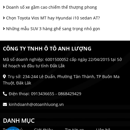
Doanh số xe gầm cao chiếm thế thượng phong
Chọn Toyota Vios MT hay Hyundai i10 sedan AT?
Những mẫu SUV 3 hàng ghế sang trọng nhỏ gọn
CÔNG TY TNHH Ô TÔ ANH LƯỢNG
Mã số doanh nghiệp: 6001500052 cấp ngày 22/04/2015 tại Sở
kế hoạch và đầu tư tỉnh Đắk Lắk
Trụ sở: 234-244 Lê Duẩn, Phường Tân Thành, TP Buôn Ma
Thuột, Đăk Lăk
Điện thoại: 0913436655 - 0868429429
kinhdoanh@otoanhluong.vn
DANH MỤC
Trang chủ
Giới thiệu
Tin tức xe
Liên hệ