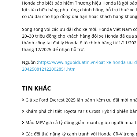
Honda cho biết bảo hiểm Thương hiệu Honda là gói bảo
lợi sửa chữa bằng phụ tùng chính hãng, hỗ trợ thuê xe t
có ưu đãi cho hợp đồng dài hạn hoặc khách hàng không 
Song song với các ưu đãi cho xe mới, Honda Việt Nam còn
20–30 triệu đồng cho khách hàng đổi xe Honda đã qua s
thành công tại đại lý Honda ô tô chính hãng từ 1/11/20
tháng 12/2025 để nhận hỗ trợ.
Nguồn :
https://www.nguoiduatin.vn/loat-xe-honda-uu-d
204250812122002851.htm
TIN KHÁC
Giá xe Ford Everest 2025 lăn bánh kèm ưu đãi mới nhấ
Khám phá chi tiết Toyota Yaris Cross Hybrid phiên bản
Mẫu MPV giá cả tỷ đồng giảm mạnh, giúp người mua tiết
Các đối thủ nặng ký cạnh tranh với Honda CR-V trong 