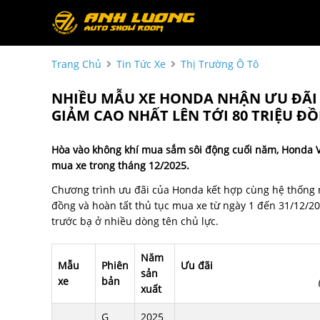
Trang Chủ
Tin Tức Xe
Thị Trường Ô Tô
NHIỀU MẪU XE HONDA NHẬN ƯU ĐÃI
GIẢM CAO NHẤT LÊN TỚI 80 TRIỆU ĐỒ
Hòa vào không khí mua sắm sôi động cuối năm, Honda V
mua xe trong tháng 12/2025.
Chương trình ưu đãi của Honda kết hợp cùng hệ thống
đồng và hoàn tất thủ tục mua xe từ ngày 1 đến 31/12/202
trước bạ ở nhiều dòng tên chủ lực.
Năm
Mẫu
Phiên
Ưu đãi
sản
xe
bản
xuất
G
2025