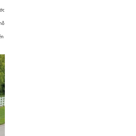
ước
 hỗ
ến