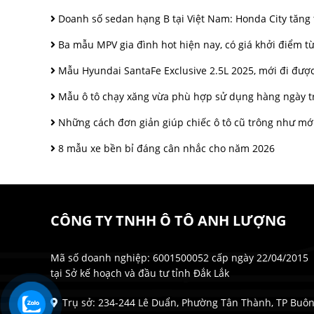
Doanh số sedan hạng B tại Việt Nam: Honda City tăng
Ba mẫu MPV gia đình hot hiện nay, có giá khởi điểm từ
Mẫu Hyundai SantaFe Exclusive 2.5L 2025, mới đi được 
Mẫu ô tô chạy xăng vừa phù hợp sử dụng hàng ngày tron
Những cách đơn giản giúp chiếc ô tô cũ trông như mới 
8 mẫu xe bền bỉ đáng cân nhắc cho năm 2026
CÔNG TY TNHH Ô TÔ ANH LƯỢNG
Mã số doanh nghiệp: 6001500052 cấp ngày 22/04/2015
tại Sở kế hoạch và đầu tư tỉnh Đắk Lắk
Trụ sở: 234-244 Lê Duẩn, Phường Tân Thành, TP Buô