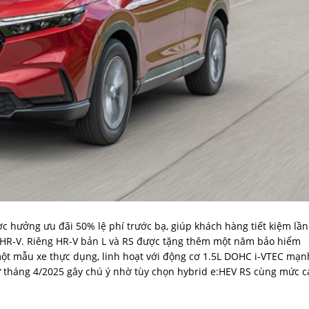
 hưởng ưu đãi 50% lệ phí trước bạ, giúp khách hàng tiết kiệm lần
o HR-V. Riêng HR-V bản L và RS được tặng thêm một năm bảo hiểm
t mẫu xe thực dụng, linh hoạt với động cơ 1.5L DOHC i-VTEC mạn
ừ tháng 4/2025 gây chú ý nhờ tùy chọn hybrid e:HEV RS cùng mức c