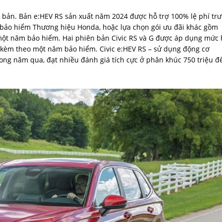
n bản. Bản e:HEV RS sản xuất năm 2024 được hỗ trợ 100% lệ phí tr
m bảo hiểm Thương hiệu Honda, hoặc lựa chọn gói ưu đãi khác gồm
à một năm bảo hiểm. Hai phiên bản Civic RS và G được áp dụng mức
) kèm theo một năm bảo hiểm. Civic e:HEV RS – sử dụng động cơ
rong năm qua, đạt nhiều đánh giá tích cực ở phân khúc 750 triệu đ