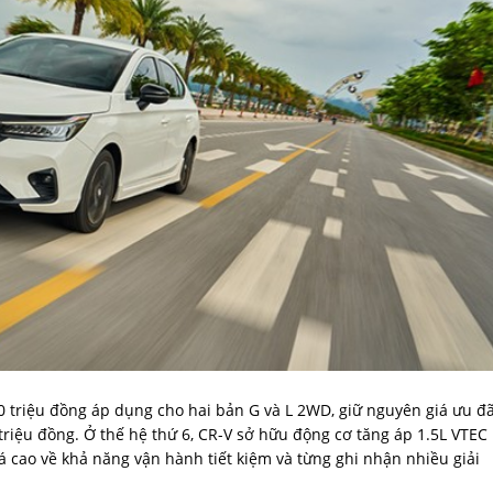
 triệu đồng áp dụng cho hai bản G và L 2WD, giữ nguyên giá ưu đã
triệu đồng. Ở thế hệ thứ 6, CR-V sở hữu động cơ tăng áp 1.5L VTEC
 cao về khả năng vận hành tiết kiệm và từng ghi nhận nhiều giải