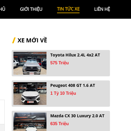
TIN TỨC XE
HỦ
GIỚI THIỆU
LIÊN HỆ
XE MỚI VỀ
Toyota Hilux 2.4L 4x2 AT
575 Triệu
Peugeot 408 GT 1.6 AT
1 Tỷ 10 Triệu
Mazda CX 30 Luxury 2.0 AT
635 Triệu