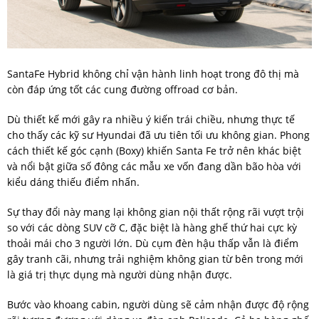
SantaFe Hybrid không chỉ vận hành linh hoạt trong đô thị mà
còn đáp ứng tốt các cung đường offroad cơ bản.
Dù thiết kế mới gây ra nhiều ý kiến trái chiều, nhưng thực tế
cho thấy các kỹ sư Hyundai đã ưu tiên tối ưu không gian. Phong
cách thiết kế góc cạnh (Boxy) khiến Santa Fe trở nên khác biệt
và nổi bật giữa số đông các mẫu xe vốn đang dần bão hòa với
kiểu dáng thiếu điểm nhấn.
Sự thay đổi này mang lại không gian nội thất rộng rãi vượt trội
so với các dòng SUV cỡ C, đặc biệt là hàng ghế thứ hai cực kỳ
thoải mái cho 3 người lớn. Dù cụm đèn hậu thấp vẫn là điểm
gây tranh cãi, nhưng trải nghiệm không gian từ bên trong mới
là giá trị thực dụng mà người dùng nhận được.
Bước vào khoang cabin, người dùng sẽ cảm nhận được độ rộng