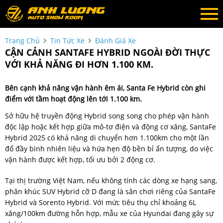
Trang Chủ
Tin Tức Xe
Đánh Giá Xe
CẬN CẢNH SANTAFE HYBRID NGOÀI ĐỜI THỰC
VỚI KHẢ NĂNG ĐI HƠN 1.100 KM.
Bên cạnh khả năng vận hành êm ái, Santa Fe Hybrid còn ghi
điểm với tầm hoạt động lên tới 1.100 km.
Sở hữu hệ truyền động Hybrid song song cho phép vận hành
độc lập hoặc kết hợp giữa mô-tơ điện và động cơ xăng, SantaFe
Hybrid 2025 có khả năng di chuyển hơn 1.100km cho một lần
đổ đầy bình nhiên liệu và hứa hẹn độ bền bỉ ấn tượng, do việc
vận hành được kết hợp, tối ưu bởi 2 động cơ.
Tại thị trường Việt Nam, nếu không tính các dòng xe hạng sang,
phân khúc SUV Hybrid cỡ D đang là sân chơi riêng của SantaFe
Hybrid và Sorento Hybrid. Với mức tiêu thụ chỉ khoảng 6L
xăng/100km đường hỗn hợp, mẫu xe của Hyundai đang gây sự