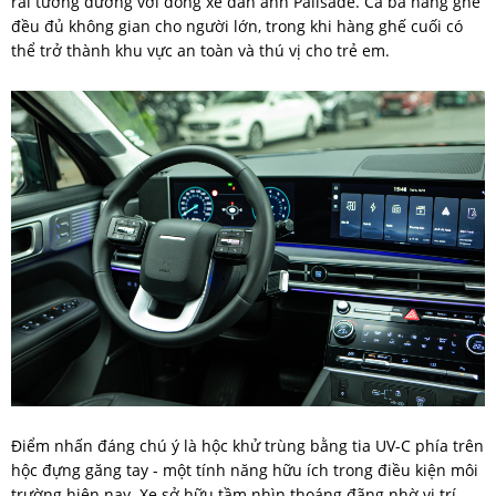
rãi tương đương với dòng xe đàn anh Palisade. Cả ba hàng ghế
đều đủ không gian cho người lớn, trong khi hàng ghế cuối có
thể trở thành khu vực an toàn và thú vị cho trẻ em.
Điểm nhấn đáng chú ý là hộc khử trùng bằng tia UV-C phía trên
hộc đựng găng tay - một tính năng hữu ích trong điều kiện môi
trường hiện nay. Xe sở hữu tầm nhìn thoáng đãng nhờ vị trí