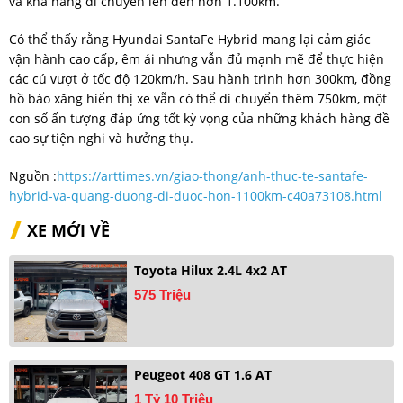
và khả năng di chuyển lên đến hơn 1.100km.
Có thể thấy rằng Hyundai SantaFe Hybrid mang lại cảm giác
vận hành cao cấp, êm ái nhưng vẫn đủ mạnh mẽ để thực hiện
các cú vượt ở tốc độ 120km/h. Sau hành trình hơn 300km, đồng
hồ báo xăng hiển thị xe vẫn có thể di chuyển thêm 750km, một
con số ấn tượng đáp ứng tốt kỳ vọng của những khách hàng đề
cao sự tiện nghi và hưởng thụ.
Nguồn :
https://arttimes.vn/giao-thong/anh-thuc-te-santafe-
hybrid-va-quang-duong-di-duoc-hon-1100km-c40a73108.html
XE MỚI VỀ
Toyota Hilux 2.4L 4x2 AT
575 Triệu
Peugeot 408 GT 1.6 AT
1 Tỷ 10 Triệu