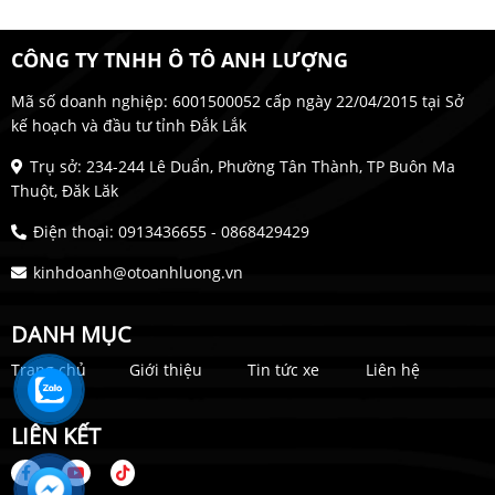
CÔNG TY TNHH Ô TÔ ANH LƯỢNG
Mã số doanh nghiệp: 6001500052 cấp ngày 22/04/2015 tại Sở
kế hoạch và đầu tư tỉnh Đắk Lắk
Trụ sở: 234-244 Lê Duẩn, Phường Tân Thành, TP Buôn Ma
Thuột, Đăk Lăk
Điện thoại: 0913436655 - 0868429429
kinhdoanh@otoanhluong.vn
DANH MỤC
Trang chủ
Giới thiệu
Tin tức xe
Liên hệ
LIÊN KẾT