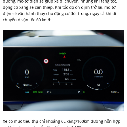
đường, mô-tơ điện sẽ giúp xe di chuyển, nhưng khi tăng tốc,
động cơ xăng sẽ can thiệp. Khi tốc độ ổn định trở lại, mô-tơ
điện sẽ vận hành thay cho động cơ đốt trong, ngay cả khi di
chuyển ở vận tốc 60 km/h.
Xe có mức tiêu thụ chỉ khoảng 6L xăng/100km đường hỗn hợp