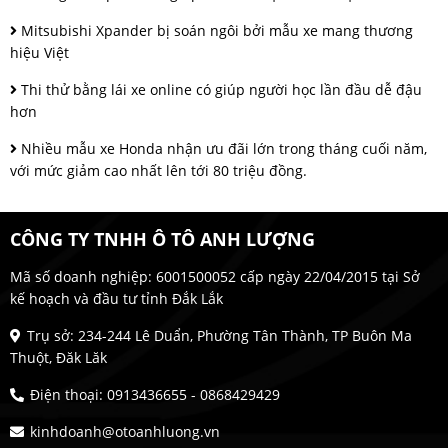
Mitsubishi Xpander bị soán ngôi bởi mẫu xe mang thương
hiệu Việt
Thi thử bằng lái xe online có giúp người học lần đầu dễ đậu
hơn
Nhiều mẫu xe Honda nhận ưu đãi lớn trong tháng cuối năm,
với mức giảm cao nhất lên tới 80 triệu đồng.
CÔNG TY TNHH Ô TÔ ANH LƯỢNG
Mã số doanh nghiệp: 6001500052 cấp ngày 22/04/2015 tại Sở
kế hoạch và đầu tư tỉnh Đắk Lắk
Trụ sở: 234-244 Lê Duẩn, Phường Tân Thành, TP Buôn Ma
Thuột, Đăk Lăk
Điện thoại: 0913436655 - 0868429429
kinhdoanh@otoanhluong.vn