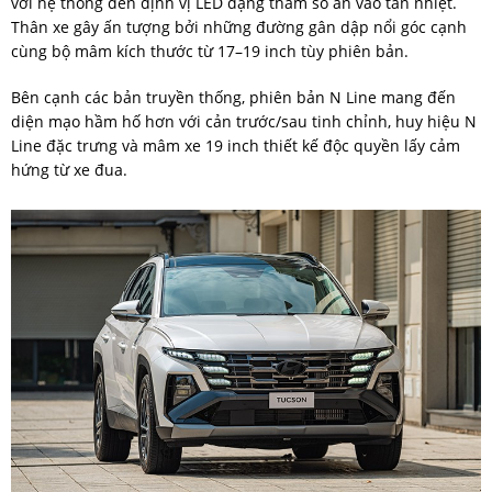
với hệ thống đèn định vị LED dạng tham số ẩn vào tản nhiệt.
Thân xe gây ấn tượng bởi những đường gân dập nổi góc cạnh
cùng bộ mâm kích thước từ 17–19 inch tùy phiên bản.
Bên cạnh các bản truyền thống, phiên bản N Line mang đến
diện mạo hầm hố hơn với cản trước/sau tinh chỉnh, huy hiệu N
Line đặc trưng và mâm xe 19 inch thiết kế độc quyền lấy cảm
hứng từ xe đua.