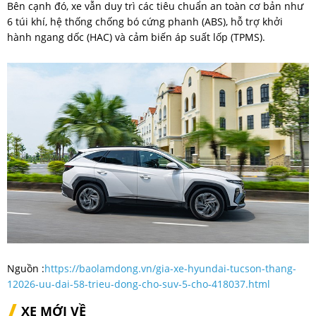
Bên cạnh đó, xe vẫn duy trì các tiêu chuẩn an toàn cơ bản như
6 túi khí, hệ thống chống bó cứng phanh (ABS), hỗ trợ khởi
hành ngang dốc (HAC) và cảm biến áp suất lốp (TPMS).
Nguồn :
https://baolamdong.vn/gia-xe-hyundai-tucson-thang-
12026-uu-dai-58-trieu-dong-cho-suv-5-cho-418037.html
XE MỚI VỀ