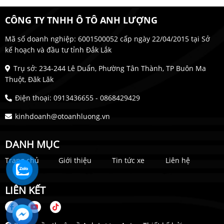
CÔNG TY TNHH Ô TÔ ANH LƯỢNG
Mã số doanh nghiệp: 6001500052 cấp ngày 22/04/2015 tại Sở
kế hoạch và đầu tư tỉnh Đắk Lắk
Trụ sở: 234-244 Lê Duẩn, Phường Tân Thành, TP Buôn Ma
Thuột, Đăk Lăk
Điện thoại: 0913436655 - 0868429429
kinhdoanh@otoanhluong.vn
DANH MỤC
Trang chủ
Giới thiệu
Tin tức xe
Liên hệ
LIÊN KẾT