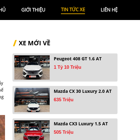
TIN TỨC XE
HỦ
GIỚI THIỆU
LIÊN HỆ
XE MỚI VỀ
Peugeot 408 GT 1.6 AT
1 Tỷ 10 Triệu
ấy
hế
Mazda CX 30 Luxury 2.0 AT
ng
635 Triệu
Mazda CX3 Luxury 1.5 AT
505 Triệu