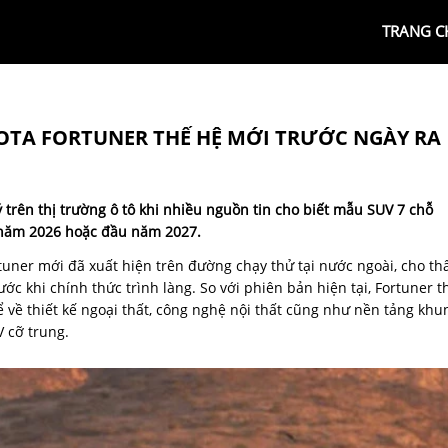
TRANG C
OTA FORTUNER THẾ HỆ MỚI TRƯỚC NGÀY RA
trên thị trường ô tô khi nhiều nguồn tin cho biết mẫu SUV 7 chỗ
i năm 2026 hoặc đầu năm 2027.
uner mới đã xuất hiện trên đường chạy thử tại nước ngoài, cho th
ớc khi chính thức trình làng. So với phiên bản hiện tại, Fortuner t
 về thiết kế ngoại thất, công nghệ nội thất cũng như nền tảng khu
V cỡ trung.