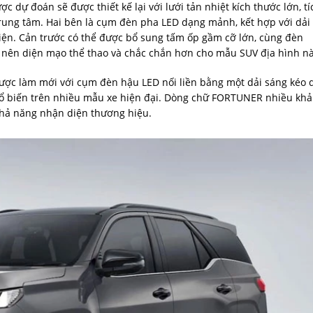
dự đoán sẽ được thiết kế lại với lưới tản nhiệt kích thước lớn, tí
trung tâm. Hai bên là cụm đèn pha LED dạng mảnh, kết hợp với dải
diện. Cản trước có thể được bổ sung tấm ốp gầm cỡ lớn, cùng đèn
o nên diện mạo thể thao và chắc chắn hơn cho mẫu SUV địa hình nà
được làm mới với cụm đèn hậu LED nối liền bằng một dải sáng kéo 
phổ biến trên nhiều mẫu xe hiện đại. Dòng chữ FORTUNER nhiều khả
khả năng nhận diện thương hiệu.