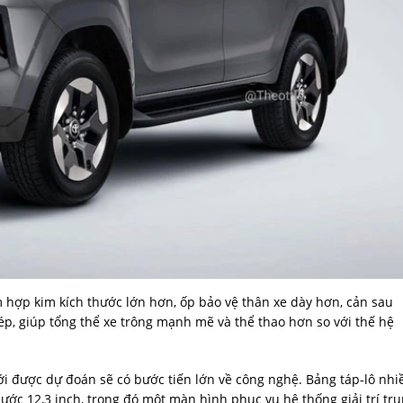
hợp kim kích thước lớn hơn, ốp bảo vệ thân xe dày hơn, cản sau
 kép, giúp tổng thể xe trông mạnh mẽ và thể thao hơn so với thế hệ
mới được dự đoán sẽ có bước tiến lớn về công nghệ. Bảng táp-lô nhi
ước 12,3 inch, trong đó một màn hình phục vụ hệ thống giải trí tr