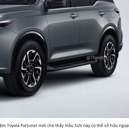
hiệm Toyota Fortuner mới cho thấy mẫu SUV này có thể sở hữu ngoạ