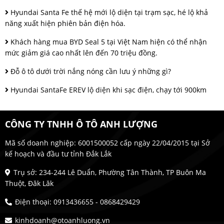
Hyundai Santa Fe thế hệ mới lộ diện tại trạm sạc, hé lộ khả
năng xuất hiện phiên bản điện hóa.
Khách hàng mua BYD Seal 5 tại Việt Nam hiện có thể nhận
mức giảm giá cao nhất lên đến 70 triệu đồng.
Đỗ ô tô dưới trời nắng nóng cần lưu ý những gì?
Hyundai SantaFe EREV lộ diện khi sạc điện, chạy tới 900km
CÔNG TY TNHH Ô TÔ ANH LƯỢNG
Mã số doanh nghiệp: 6001500052 cấp ngày 22/04/2015 tại Sở
kế hoạch và đầu tư tỉnh Đắk Lắk
Trụ sở: 234-244 Lê Duẩn, Phường Tân Thành, TP Buôn Ma
Thuột, Đăk Lăk
Điện thoại: 0913436655 - 0868429429
kinhdoanh@otoanhluong.vn