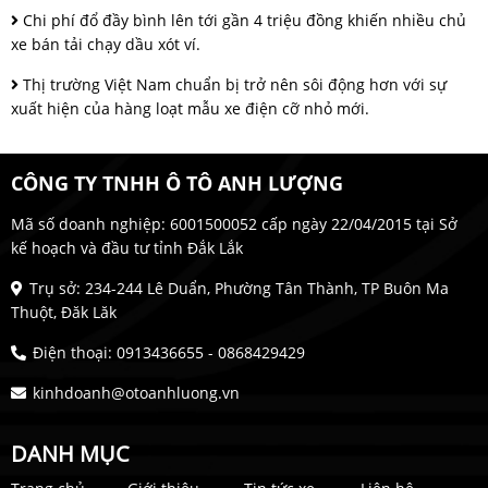
Chi phí đổ đầy bình lên tới gần 4 triệu đồng khiến nhiều chủ
xe bán tải chạy dầu xót ví.
Thị trường Việt Nam chuẩn bị trở nên sôi động hơn với sự
xuất hiện của hàng loạt mẫu xe điện cỡ nhỏ mới.
CÔNG TY TNHH Ô TÔ ANH LƯỢNG
Mã số doanh nghiệp: 6001500052 cấp ngày 22/04/2015 tại Sở
kế hoạch và đầu tư tỉnh Đắk Lắk
Trụ sở: 234-244 Lê Duẩn, Phường Tân Thành, TP Buôn Ma
Thuột, Đăk Lăk
Điện thoại: 0913436655 - 0868429429
kinhdoanh@otoanhluong.vn
DANH MỤC