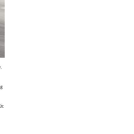
.
ng
ức