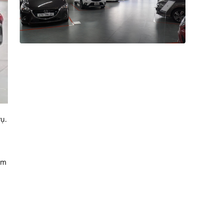
vụ.
âm