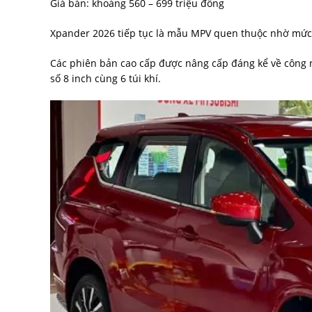
Giá bán: khoảng 560 – 699 triệu đồng
Xpander 2026 tiếp tục là mẫu MPV quen thuộc nhờ mức g
Các phiên bản cao cấp được nâng cấp đáng kể về công ng
số 8 inch cùng 6 túi khí.