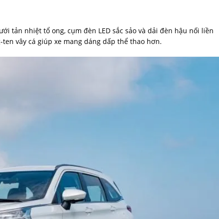
ưới tản nhiệt tổ ong, cụm đèn LED sắc sảo và dải đèn hậu nối liền
g-ten vây cá giúp xe mang dáng dấp thể thao hơn.