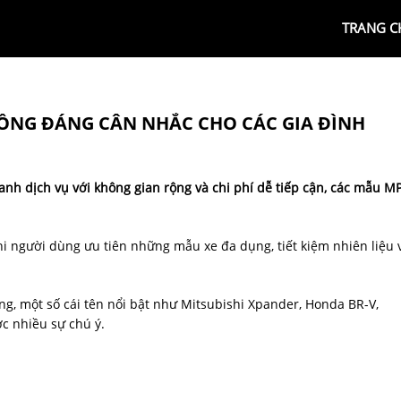
TRANG C
ĐỒNG ĐÁNG CÂN NHẮC CHO CÁC GIA ĐÌNH
nh dịch vụ với không gian rộng và chi phí dễ tiếp cận, các mẫu M
i người dùng ưu tiên những mẫu xe đa dụng, tiết kiệm nhiên liệu 
ng, một số cái tên nổi bật như Mitsubishi Xpander, Honda BR-V,
c nhiều sự chú ý.