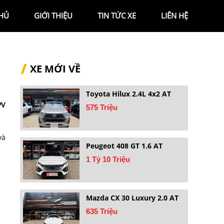
HỦ
GIỚI THIỆU
TIN TỨC XE
LIÊN HỆ
XE MỚI VỀ
Toyota Hilux 2.4L 4x2 AT
PV
575 Triệu
và
Peugeot 408 GT 1.6 AT
1 Tỷ 10 Triệu
Mazda CX 30 Luxury 2.0 AT
635 Triệu