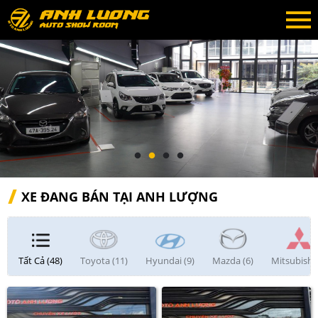
XE ĐANG BÁN TẠI ANH LƯỢNG
Tất Cả (48)
Toyota (11)
Hyundai (9)
Mazda (6)
Mitsubishi 